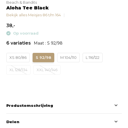
Beach & Bandits
Aloha Tee Black
Bekijk alles Meisjes 86 t/m 164
38,-
Op voorraad
6 variaties
Maat : S 92/98
XS 80/86
S 92/98
M 104/110
L 116/122
XL 128/134
XXL 140/146
Productomschrijving
Delen