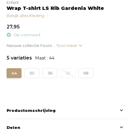
Enfant
Wrap T-shirt LS Rib Gardenia White
Bekijk alles Kleding
27,95
Op voorraad
Nieuwe collectie Fixoni....
Toon meer
5 variaties
Maat : 44
44
50
56
62
68
Productomschrijving
Delen