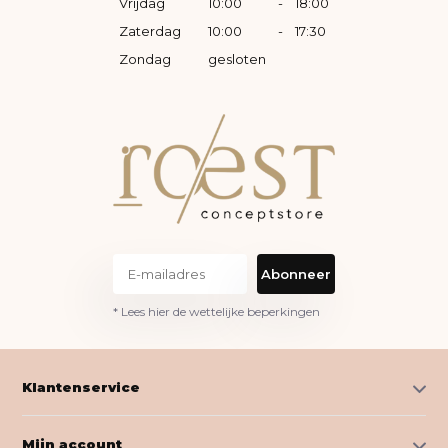
Vrijdag
10:00
-
18:00
Zaterdag
10:00
-
17:30
Zondag
gesloten
Abonneer
* Lees hier de wettelijke beperkingen
Klantenservice
Mijn account