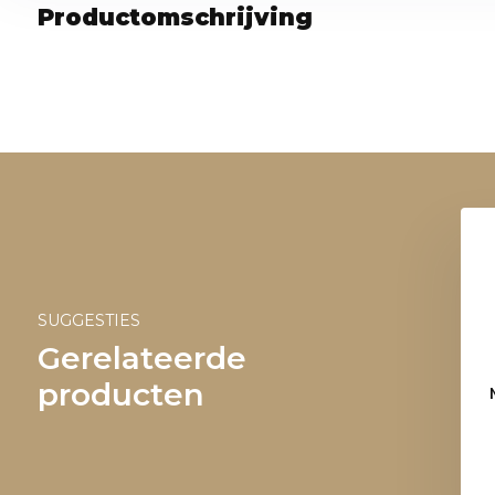
Productomschrijving
SUGGESTIES
Gerelateerde
producten
erbord Amore
Ontbijtbord Amore
7,95
5,95