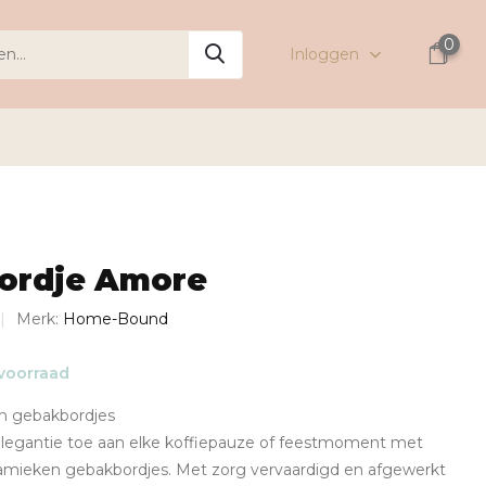
0
Inloggen
ordje Amore
Merk:
Home-Bound
voorraad
ken gebakbordjes
elegantie toe aan elke koffiepauze of feestmoment met
ramieken gebakbordjes. Met zorg vervaardigd en afgewerkt