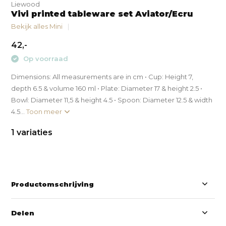
Liewood
Vivi printed tableware set Aviator/Ecru
Bekijk alles Mini
42,-
Op voorraad
Dimensions: All measurements are in cm • Cup: Height 7,
depth 6.5 & volume 160 ml • Plate: Diameter 17 & height 2.5 •
Bowl: Diameter 11,5 & height 4.5 • Spoon: Diameter 12.5 & width
4.5...
Toon meer
1 variaties
Productomschrijving
Delen