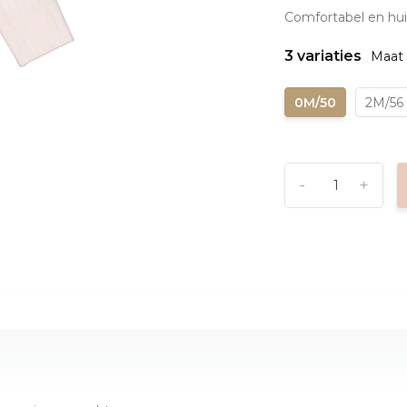
Comfortabel en huid
3 variaties
Maat 
0M/50
2M/56
-
+