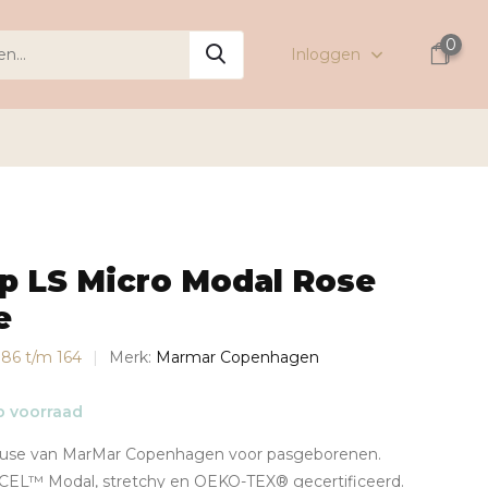
0
Inloggen
p LS Micro Modal Rose
e
s 86 t/m 164
Merk:
Marmar Copenhagen
 voorraad
ouse van MarMar Copenhagen voor pasgeborenen.
L™ Modal, stretchy en OEKO-TEX® gecertificeerd.