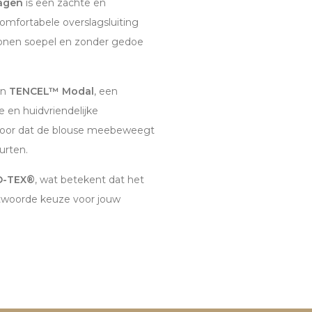
agen
is een zachte en
omfortabele overslagsluiting
onen soepel en zonder gedoe
an
TENCEL™ Modal
, een
 en huidvriendelijke
ervoor dat de blouse meebeweegt
urten.
O-TEX®
, wat betekent dat het
rantwoorde keuze voor jouw