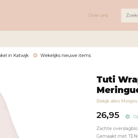
Over ons
kel in Katwijk
Wekelijks nieuwe items
Tuti Wra
Meringu
Bekijk alles Meisje
26,95
Op
Zachte overslagbl
Gemaakt met TENCE