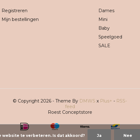
Registreren
Dames
Mijn bestellingen
Mini
Baby
Speelgoed
SALE
© Copyright 2026 - Theme By
DMWS
x
Plus+
-
RSS-
feed
Roest Conceptstore
e website te verbeteren. Is dat akkoord?
Ja
Nee