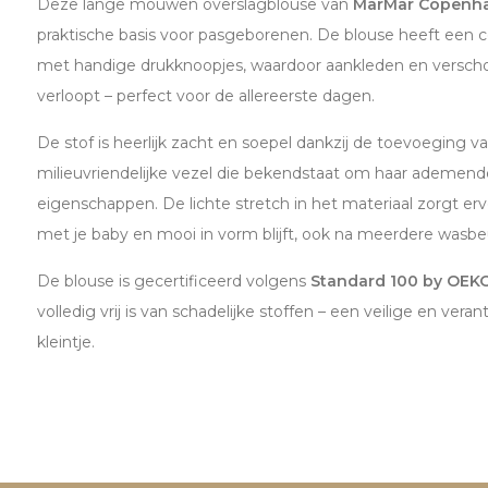
Deze lange mouwen overslagblouse van
MarMar Copenh
praktische basis voor pasgeborenen. De blouse heeft een c
met handige drukknoopjes, waardoor aankleden en versch
verloopt – perfect voor de allereerste dagen.
De stof is heerlijk zacht en soepel dankzij de toevoeging v
milieuvriendelijke vezel die bekendstaat om haar ademende
eigenschappen. De lichte stretch in het materiaal zorgt 
met je baby en mooi in vorm blijft, ook na meerdere wasbe
De blouse is gecertificeerd volgens
Standard 100 by OEK
volledig vrij is van schadelijke stoffen – een veilige en ve
kleintje.