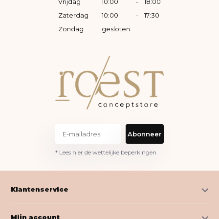
Vrijdag
10:00
-
18:00
Zaterdag
10:00
-
17:30
Zondag
gesloten
Abonneer
* Lees hier de wettelijke beperkingen
Klantenservice
Mijn account