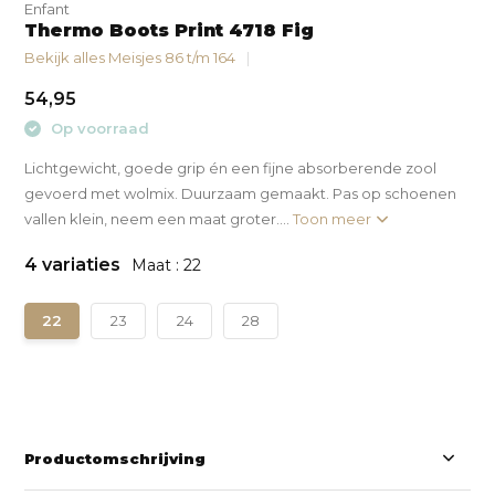
Enfant
Thermo Boots Print 4718 Fig
Bekijk alles Meisjes 86 t/m 164
54,95
Op voorraad
Lichtgewicht, goede grip én een fijne absorberende zool
gevoerd met wolmix. Duurzaam gemaakt. Pas op schoenen
vallen klein, neem een maat groter....
Toon meer
4 variaties
Maat : 22
22
23
24
28
Productomschrijving