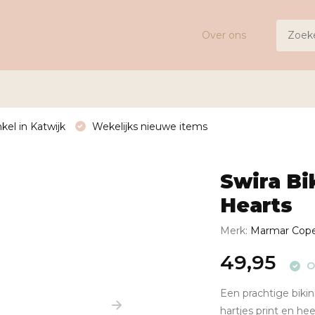
Over ons
kel in Katwijk
Wekelijks nieuwe items
Swira Bi
Hearts
Merk:
Marmar Cop
49,95
O
Een prachtige biki
hartjes print en hee