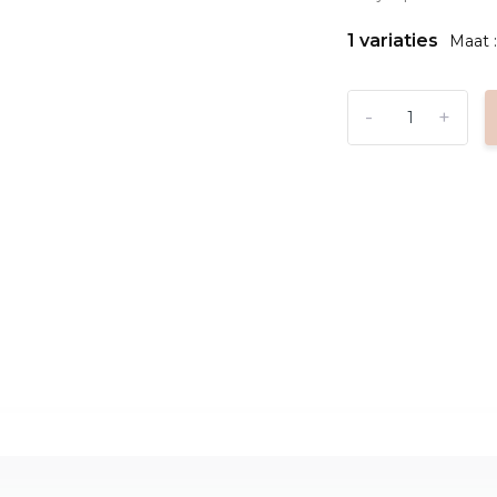
1 variaties
Maat :
-
+