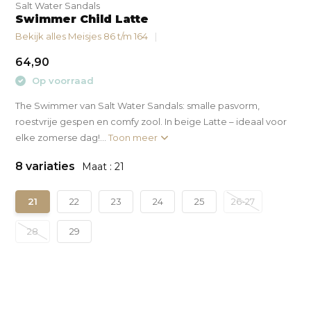
Salt Water Sandals
Swimmer Child Latte
Bekijk alles Meisjes 86 t/m 164
64,90
Op voorraad
The Swimmer van Salt Water Sandals: smalle pasvorm,
roestvrije gespen en comfy zool. In beige Latte – ideaal voor
elke zomerse dag!...
Toon meer
8 variaties
Maat : 21
21
22
23
24
25
26-27
28
29