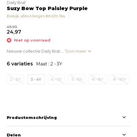
Daily Brat
Suzy Bow Top Paisley Purple
Bekijk alles Meisjes 86 t/m 164
49,95
24,97
Niet op voorraad
Nieuwe collectie Daily Brat....
Toon meer
6 variaties
Maat : 2 - 3Y
2 - 3Y
3 - 4Y
4 - 5Y
5 - 6Y
6 - 8Y
8 - 10Y
Productomschrijving
Delen