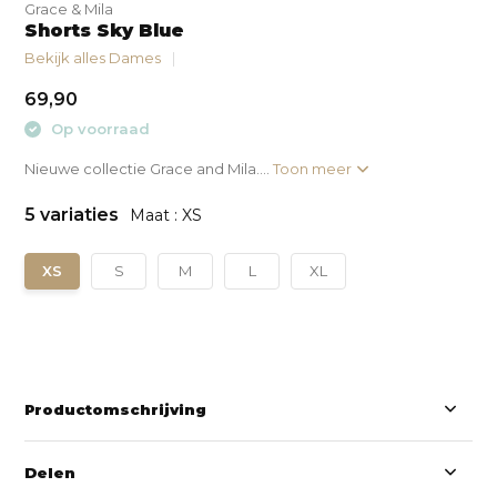
Grace & Mila
Shorts Sky Blue
Bekijk alles Dames
69,90
Op voorraad
Nieuwe collectie Grace and Mila....
Toon meer
5 variaties
Maat : XS
XS
S
M
L
XL
Productomschrijving
Delen