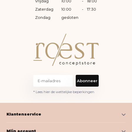
Vrijdag
10:00
-
18:00
Zaterdag
10:00
-
17:30
Zondag
gesloten
Abonneer
* Lees hier de wettelijke beperkingen
Klantenservice
Mijn account