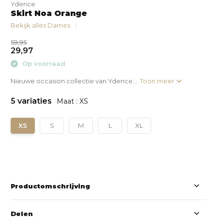
Ydence
Skirt Noa Orange
Bekijk alles Dames
59,95
29,97
Op voorraad
Nieuwe occasion collectie van Ydence....
Toon meer
5 variaties
Maat : XS
XS
S
M
L
XL
Productomschrijving
Delen