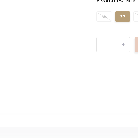
6 variaties
Maat 
36
37
-
+