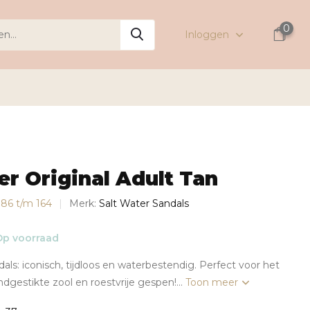
0
Inloggen
er Original Adult Tan
s 86 t/m 164
Merk:
Salt Water Sandals
p voorraad
als: iconisch, tijdloos en waterbestendig. Perfect voor het
dgestikte zool en roestvrije gespen!...
Toon meer