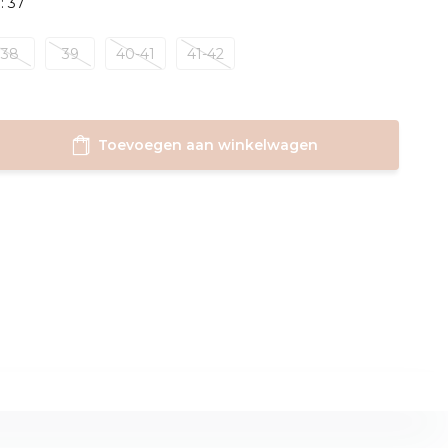
: 37
38
39
40-41
41-42
Toevoegen aan winkelwagen