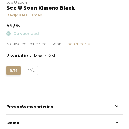
see U soon
See U Soon Kimono Black
Bekijk alles Dames
69,95
Op voorraad
Nieuwe collectie See U Soon....
Toon meer
2 variaties
Maat : S/M
S/M
M/L
Productomschrijving
Delen