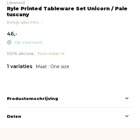
Liewood
Ryle Printed Tableware Set Unicorn / Pale
tuscany
Bekijk alles Mini
46,-
Op voorraad
100% silicone...
Toon meer
1 variaties
Maat : One size
Productomschrijving
Delen