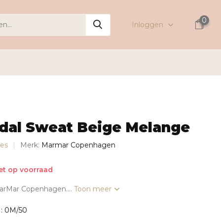
0
Inloggen
dal Sweat Beige Melange
jes
Merk:
Marmar Copenhagen
et op voorraad
MarMar Copenhagen....
Toon meer
 : 0M/50