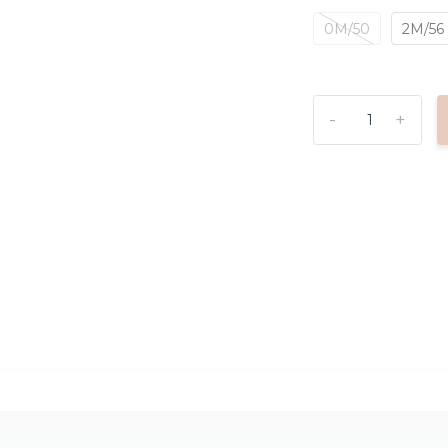
0M/50
2M/56
-
+