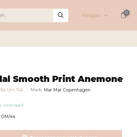
0
Inloggen
dal Smooth Print Anemone
s 86 t/m 164
Merk:
Mar Mar Copenhagen
 voorraad
: 0M/44