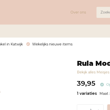
Over ons
kel in Katwijk
Wekelijks nieuwe items
Rula Mo
Bekijk alles Meisje
39,95
Op
1 variaties
Maat 