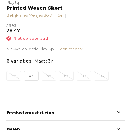
Play Up
Printed Woven Skort
Bekijk alles Meisjes 86 t/m 164
56,95
28,47
Niet op voorraad
Nieuwe collectie Play Up....
Toon meer
6 variaties
Maat : 3Y
3Y
4Y
5Y
6Y
8Y
10Y
Productomschrijving
Delen