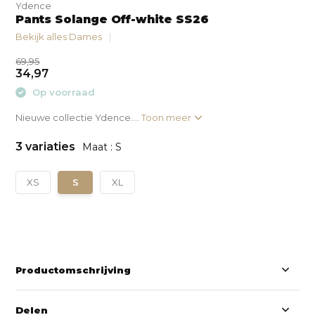
Ydence
Pants Solange Off-white SS26
Bekijk alles Dames
69,95
34,97
Op voorraad
Nieuwe collectie Ydence....
Toon meer
3 variaties
Maat : S
XS
S
XL
Productomschrijving
Delen