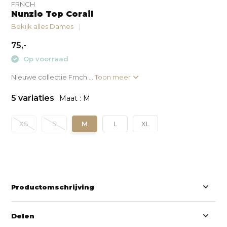
FRNCH
Nunzio Top Corail
Bekijk alles Dames
75,-
Op voorraad
Nieuwe collectie Frnch....
Toon meer
5 variaties
Maat : M
XS
S
M
L
XL
Productomschrijving
Delen