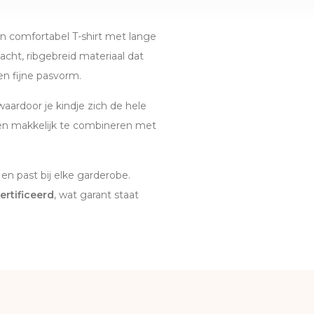
n comfortabel T-shirt met lange
cht, ribgebreid materiaal dat
een fijne pasvorm.
waardoor je kindje zich de hele
ic en makkelijk te combineren met
 en past bij elke garderobe.
rtificeerd
, wat garant staat