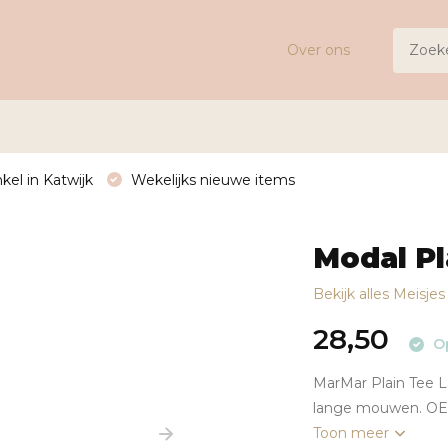
Over ons
kel in Katwijk
Wekelijks nieuwe items
Modal Pl
Bekijk alles Meisje
28,50
Op
MarMar Plain Tee L
lange mouwen. OEKO
Toon meer