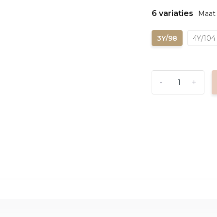
6 variaties
Maat 
3Y/98
4Y/104
-
+