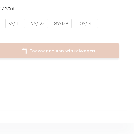
: 3Y/98
5Y/110
7Y/122
8Y/128
10Y/140
Toevoegen aan winkelwagen