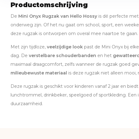
Productomschrijving
De
Mini Onyx Rugzak van Hello Hossy
is dé perfecte met
onderweg zijn. Of het nu gaat om school, sport, een weeke
deze rugzak is ontworpen om overal mee naartoe te gaan.
Met zijn tijdloze,
veelzijdige look
past de Mini Onyx bij elk
dag. De
verstelbare schouderbanden
en het
gewatteerd
maximaal draagcomfort, zelfs wanneer de rugzak goed gevu
milieubewuste materiaal
is deze rugzak niet alleen mooi,
Deze rugzak is geschikt voor kinderen vanaf 2 jaar en bie
lunchtrommel, drinkbeker, speelgoed of sportkleding. Een id
duurzaamheid.