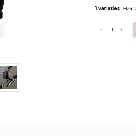
1 variaties
Maat 
-
+