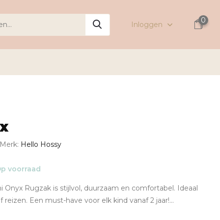
0
Inloggen
yx
Merk:
Hello Hossy
p voorraad
 Onyx Rugzak is stijlvol, duurzaam en comfortabel. Ideaal
f reizen. Een must-have voor elk kind vanaf 2 jaar!...