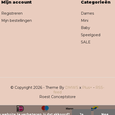
Mijn account
Categorieën
Registreren
Dames
Mijn bestellingen
Mini
Baby
Speelgoed
SALE
© Copyright 2026 - Theme By
DMWS
x
Plus+
-
RSS-
feed
Roest Conceptstore
e website te verbeteren. Is dat akkoord?
Ja
Nee