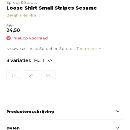
Sproet & Sprout
Loose Shirt Small Stripes Sesame
Bekijk alles Mini
49,-
24,50
Niet op voorraad
Nieuwe collectie Sproet en Sprout....
Toon meer
3 variaties
Maat : 3Y
3Y
5Y
6Y
Productomschrijving
Delen