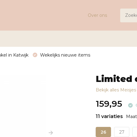
Over ons
kel in Katwijk
Wekelijks nieuwe items
Limited
Bekijk alles Meisje
159,95
11 variaties
Maat 
26
27