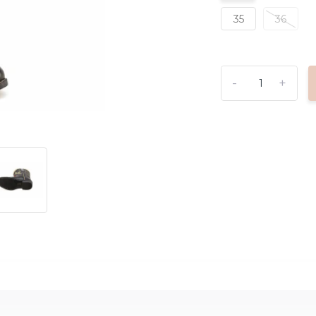
35
36
-
+