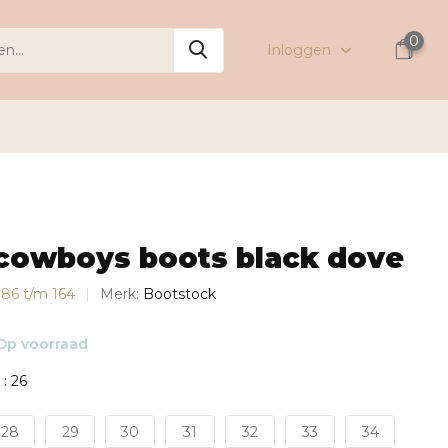
0
Inloggen
 cowboys boots black dove
s 86 t/m 164
Merk:
Bootstock
Op voorraad
: 26
28
29
30
31
32
33
34