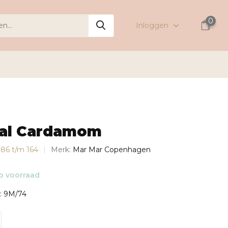
0
Inloggen
al Cardamom
s 86 t/m 164
Merk:
Mar Mar Copenhagen
 voorraad
: 9M/74