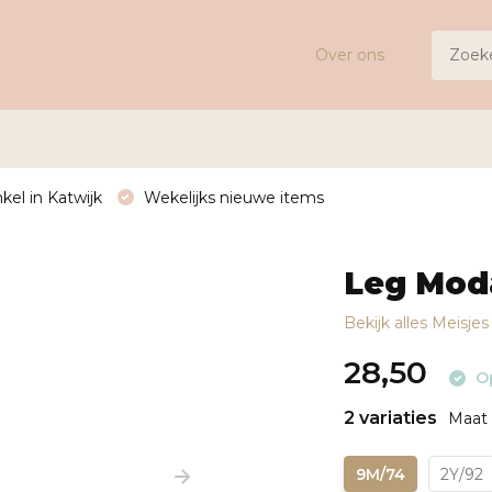
Over ons
kel in Katwijk
Wekelijks nieuwe items
Leg Mod
Bekijk alles Meisje
28,50
Op
2 variaties
Maat 
9M/74
2Y/92