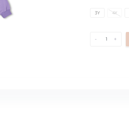
3Y
4Y
-
+