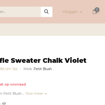
0
Inloggen
fle Sweater Chalk Violet
s 86 t/m 164
Merk:
Petit Blush
et op voorraad
n Petit Blush....
Toon meer
: 4Y