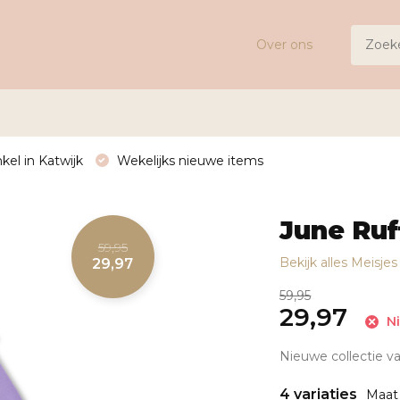
Over ons
kel in Katwijk
Wekelijks nieuwe items
June Ruf
59,95
Bekijk alles Meisje
29,97
59,95
29,97
Ni
Nieuwe collectie va
4 variaties
Maat 