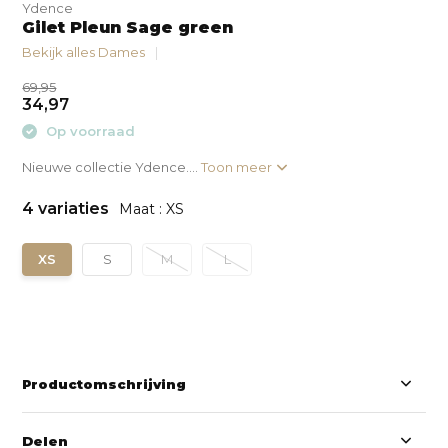
Ydence
Gilet Pleun Sage green
Bekijk alles Dames
69,95
34,97
Op voorraad
Nieuwe collectie Ydence....
Toon meer
4 variaties
Maat : XS
XS
S
M
L
Productomschrijving
Delen