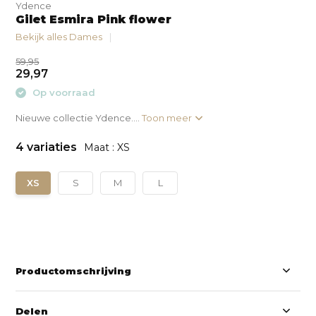
Ydence
Gilet Esmira Pink flower
Bekijk alles Dames
59,95
29,97
Op voorraad
Nieuwe collectie Ydence....
Toon meer
4 variaties
Maat : XS
XS
S
M
L
Productomschrijving
Delen