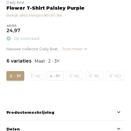
Daily Brat
Flower T-Shirt Paisley Purple
Bekijk alles Meisjes 86 t/m 164
49,95
24,97
Op voorraad
Nieuwe collectie Daily Brat....
Toon meer
6 variaties
Maat : 2 - 3Y
2 - 3Y
3 - 4Y
4 - 5Y
5 - 6Y
6 - 8Y
8 - 10Y
Productomschrijving
Delen