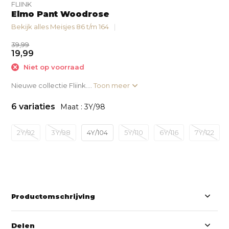
FLIINK
Elmo Pant Woodrose
Bekijk alles Meisjes 86 t/m 164
39,99
19,99
Niet op voorraad
Nieuwe collectie Fliink....
Toon meer
6 variaties
Maat : 3Y/98
2Y/92
3Y/98
4Y/104
5Y/110
6Y/116
7Y/122
Productomschrijving
Delen