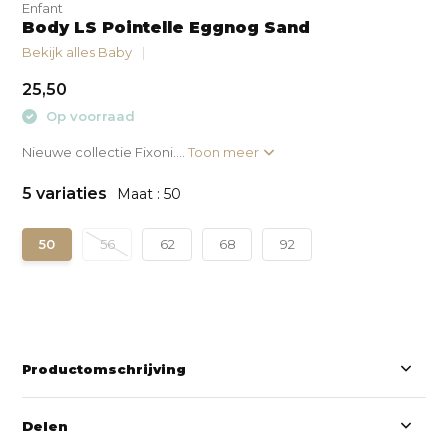
Enfant
Body LS Pointelle Eggnog Sand
Bekijk alles Baby
25,50
Op voorraad
Nieuwe collectie Fixoni....
Toon meer
5 variaties
Maat : 50
50
56
62
68
92
Productomschrijving
Delen