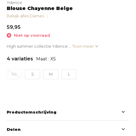
Ydence
Blouse Chayenne Beige
Bekijk alles Dames
59,95
Niet op voorraad
High summer collectie Ydence....
Toon meer
4 variaties
Maat : XS
XS
S
M
L
Productomschrijving
Delen