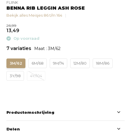
FLIINK
BENNA RIB LEGGIN ASH ROSE
Bekijk alles Meisjes 86 t/m 164
26,99
13,49
Op voorraad
7 variaties
Maat : 3M/62
3M/62
6M/68
9M/74
12M/80
18M/86
3Y/98
4Y/104
Productomschrijving
Delen