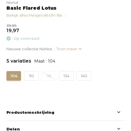
Nixnut
Basic Flared Lotus
Bekijk alles Meisjes 86 t/m 164
39,95
19,97
Op voorraad
Nieuwe collectie NixNut....
Toon meer
5 variaties
Maat : 104
104
110
116
134
140
Productomschrijving
Delen