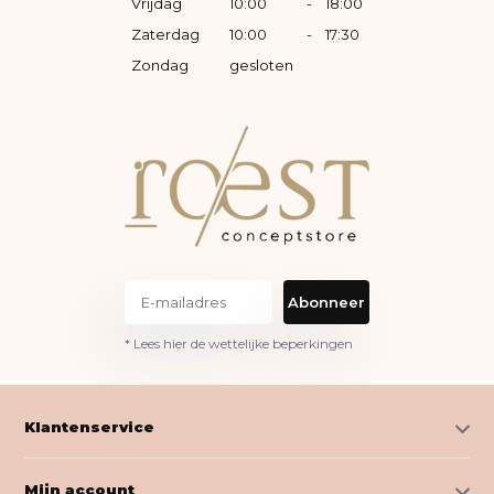
Vrijdag
10:00
-
18:00
Zaterdag
10:00
-
17:30
Zondag
gesloten
Abonneer
* Lees hier de wettelijke beperkingen
Klantenservice
Mijn account